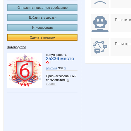
Отправить приватное сообщение
Добавить в друзья
Посетит
Игнорировать
Сделать подарок
Посмотре
Котоводство
популярность:
25336 место
-5 ↓
рейтинг
991
?
Привилегированный
пользователь
6
уровня