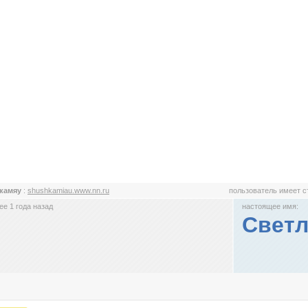
камяу
:
shushkamiau.www.nn.ru
пользователь имеет 
е 1 года назад
настоящее имя:
Светл