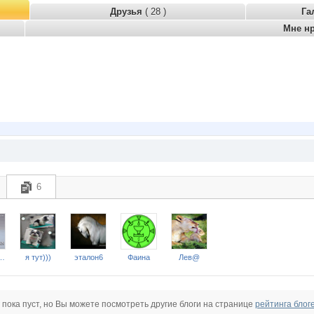
Друзья
( 28 )
Га
Мне н
6
iopeia_NN
я тут)))
эталон6
Фаина
Лев@
 пока пуст, но Вы можете посмотреть другие блоги на странице
рейтинга блог