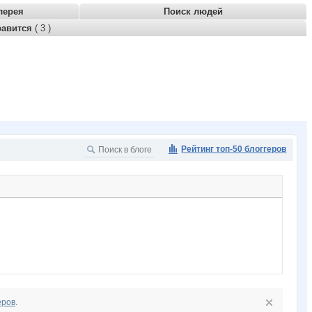
лерея
Поиск людей
равится
( 3 )
Рейтинг топ-50 блоггеров
еров
.