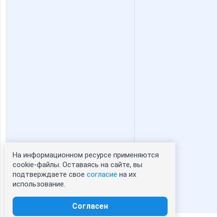
На информационном ресурсе применяются
Статистика портрета:
cookie-файлы. Оставаясь на сайте, вы
подтверждаете свое
согласие
на их
сейчас просматривают портрет - 0
использование.
зарегистрированные пользователи
посетившие портрет за 7 дней - 0
Согласен