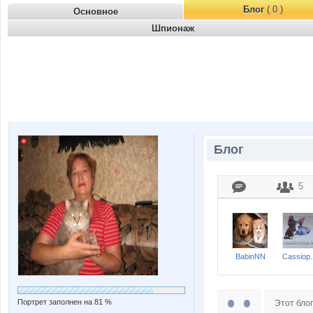
Блог
( 0 )
Основное
Шпионаж
Блог
5
BabinNN
Cass
Портрет заполнен на 81 %
Этот блог